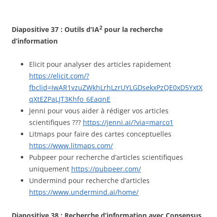
2
Diapositive 37 : Outils d’IA
pour la recherche
d’information
Elicit pour analyser des articles rapidement
https://elicit.com/?
fbclid=IwAR1vzuZWkhLrhLzrUYLGDsekxPzQE0xD5YxtX
qXtEZPaLJT3Khfo_6EaqnE
Jenni pour vous aider à rédiger vos articles
scientifiques ???
https://jenni.ai/?via=marco1
Litmaps pour faire des cartes conceptuelles
https
://www.litmaps.com/
Pubpeer pour recherche d’articles scientifiques
uniquement
https://pubpeer.com/
Undermind pour recherche d’articles
https://www.undermind.ai/home/
Diapositive 38 :
Recherche d’information avec Consensus