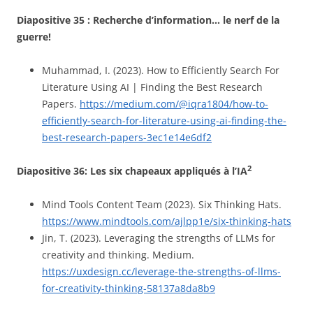
Diapositive 35 :
Recherche d’information… le nerf de la
guerre!
Muhammad, I. (2023). How to Efficiently Search For
Literature Using AI | Finding the Best Research
Papers.
https://medium.com/@iqra1804/how-to-
efficiently-search-for-literature-using-ai-finding-the-
best-research-papers-3ec1e14e6df2
2
Diapositive 36: Les six chapeaux appliqués à l’IA
Mind Tools Content Team (2023). Six Thinking Hats.
https://www.mindtools.com/ajlpp1e/six-thinking-hats
Jin, T. (2023). Leveraging the strengths of LLMs for
creativity and thinking. Medium.
https://uxdesign.cc/leverage-the-strengths-of-llms-
for-creativity-thinking-58137a8da8b9