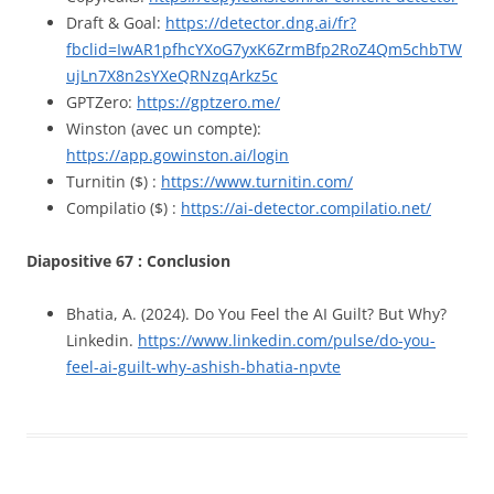
Draft & Goal:
https://detector.dng.ai/fr?
fbclid=IwAR1pfhcYXoG7yxK6ZrmBfp2RoZ4Qm5chbTW
ujLn7X8n2sYXeQRNzqArkz5c
GPTZero:
https://gptzero.me/
Winston (avec un compte):
https://app.gowinston.ai/login
Turnitin ($) :
https://www.turnitin.com/
Compilatio ($) :
https://ai-detector.compilatio.net/
Diapositive 67 : Conclusion
Bhatia, A. (2024). Do You Feel the AI Guilt? But Why?
Linkedin.
https://www.linkedin.com/pulse/do-you-
feel-ai-guilt-why-ashish-bhatia-npvte