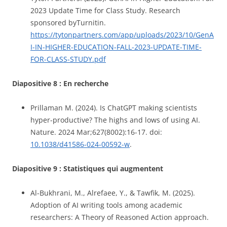
2023 Update Time for Class Study. Research
sponsored byTurnitin.
https://tytonpartners.com/app/uploads/2023/10/GenA
I-IN-HIGHER-EDUCATION-FALL-2023-UPDATE-TIME-
FOR-CLASS-STUDY.pdf
Diapositive 8 : En recherche
Prillaman M. (2024). Is ChatGPT making scientists
hyper-productive? The highs and lows of using AI.
Nature. 2024 Mar;627(8002):16-17. doi:
10.1038/d41586-024-00592-w
.
Diapositive 9 : Statistiques qui augmentent
Al-Bukhrani, M., Alrefaee, Y., & Tawfik, M. (2025).
Adoption of AI writing tools among academic
researchers: A Theory of Reasoned Action approach.