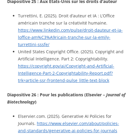
Diapositive 25 :
Aux États-Unis sur les droits d’auteur
Turrettini, E. (2025). Droit d’auteur et IA : L’Office
américain tranche sur la créativité humaine.
https://www.linkedin.com/pulse/droit-dauteur-et-ia-
loffice-am%C3%A9ricain-tranche-sur-la-emily-
turrettini-sssfe/
United States Copyright Office. (2025). Copyright and
Artificial Intelligence. Part 2: Copyrightability.
https://copyright.gov/ai/Copyright-and-Artificial-
Intelligence-Part-2-Copyrightability-Report.pdf?
trk=article-ssr-frontend-pulse_little-text-block
Diapositive 26 : Pour les publications (Elsevier –
Journal of
Biotechnology
)
Elservier.com. (2025). Generative AI Policies for
Journals.
https://www.elsevier.com/about/policies-
and-standards/generative-ai-policies-for-journals