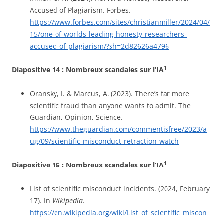
Accused of Plagiarism. Forbes.
https://www.forbes.com/sites/christianmiller/2024/04/
15/one-of-worlds-leading-honesty-researchers-
accused-of-plagiarism/?sh=2d82626a4796
1
Diapositive 14 :
Nombreux scandales sur l’IA
Oransky, I. & Marcus, A. (2023). There’s far more
scientific fraud than anyone wants to admit. The
Guardian, Opinion, Science.
https://www.theguardian.com/commentisfree/2023/a
ug/09/scientific-misconduct-retraction-watch
1
Diapositive 15 :
Nombreux scandales sur l’IA
List of scientific misconduct incidents. (2024, February
17). In
Wikipedia
.
https://en.wikipedia.org/wiki/List_of_scientific_miscon