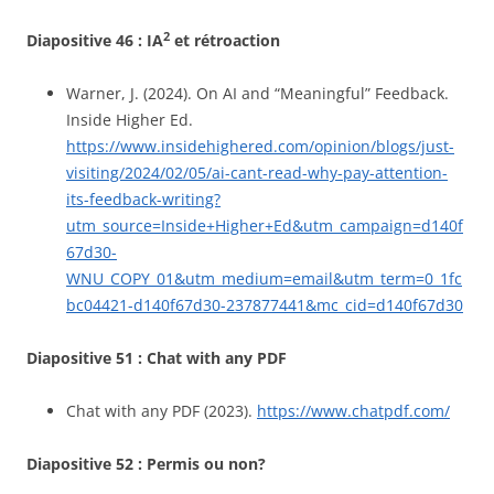
2
Diapositive 46 : IA
et rétroaction
Warner, J. (2024). On AI and “Meaningful” Feedback.
Inside Higher Ed.
https://www.insidehighered.com/opinion/blogs/just-
visiting/2024/02/05/ai-cant-read-why-pay-attention-
its-feedback-writing?
utm_source=Inside+Higher+Ed&utm_campaign=d140f
67d30-
WNU_COPY_01&utm_medium=email&utm_term=0_1fc
bc04421-d140f67d30-237877441&mc_cid=d140f67d30
Diapositive 51 : Chat with any PDF
Chat with any PDF (2023).
https://www.chatpdf.com/
Diapositive 52 : Permis ou non?