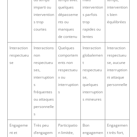
imparti ou
quelques
intervention
intervention
intervention
dépasseme
s parfois
s bien
s trop
nts ou
trop
équilibrées
courtes
manques
rapides ou
de contenu
lentes
Interaction
Interactions
Quelques
Interaction
Interaction
respectueu
non
comportem
globalemen
respectueu
se
respectueu
ents non
t
se, aucune
ses,
respectueu
respectueu
interruption
interruption
x ou
se,
ni attaque
s
interruption
quelques
personnelle
fréquentes
s
interruption
ou attaques
s mineures
personnelle
s
Engageme
Très peu
Participatio
Bon
Engagemen
nt et
d’engagem
n limitée,
engagemen
t très fort,