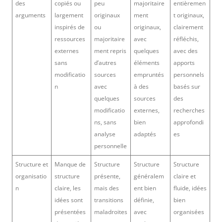
des
copiés ou
peu
majoritaire
entièremen
arguments
largement
originaux
ment
t originaux,
inspirés de
ou
originaux,
clairement
ressources
majoritaire
avec
réfléchis,
externes
ment repris
quelques
avec des
sans
d’autres
éléments
apports
modificatio
sources
empruntés
personnels
n
avec
à des
basés sur
quelques
sources
des
modificatio
externes,
recherches
ns, sans
bien
approfondi
analyse
adaptés
es
personnelle
Structure et
Manque de
Structure
Structure
Structure
organisatio
structure
présente,
généralem
claire et
n
claire, les
mais des
ent bien
fluide, idées
idées sont
transitions
définie,
bien
présentées
maladroites
avec
organisées