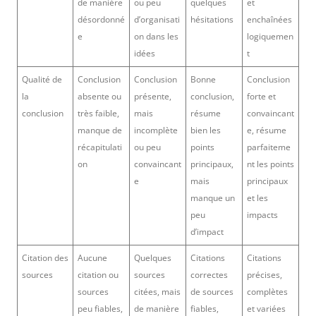
de manière
ou peu
quelques
et
désordonné
d’organisati
hésitations
enchaînées
e
on dans les
logiquemen
idées
t
Qualité de
Conclusion
Conclusion
Bonne
Conclusion
la
absente ou
présente,
conclusion,
forte et
conclusion
très faible,
mais
résume
convaincant
manque de
incomplète
bien les
e, résume
récapitulati
ou peu
points
parfaiteme
on
convaincant
principaux,
nt les points
e
mais
principaux
manque un
et les
peu
impacts
d’impact
Citation des
Aucune
Quelques
Citations
Citations
sources
citation ou
sources
correctes
précises,
sources
citées, mais
de sources
complètes
peu fiables,
de manière
fiables,
et variées