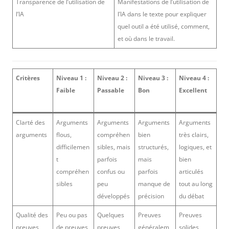
Transparence de l’utilisation de
Manifestations de l’utilisation de
l’IA
l’IA dans le texte pour expliquer
quel outil a été utilisé, comment,
et où dans le travail.
Critères
Niveau 1 :
Niveau 2 :
Niveau 3 :
Niveau 4 :
Faible
Passable
Bon
Excellent
Clarté des
Arguments
Arguments
Arguments
Arguments
arguments
flous,
compréhen
bien
très clairs,
difficilemen
sibles, mais
structurés,
logiques, et
t
parfois
mais
bien
compréhen
confus ou
parfois
articulés
sibles
peu
manque de
tout au long
développés
précision
du débat
Qualité des
Peu ou pas
Quelques
Preuves
Preuves
preuves
de preuves
preuves,
généralem
solides,