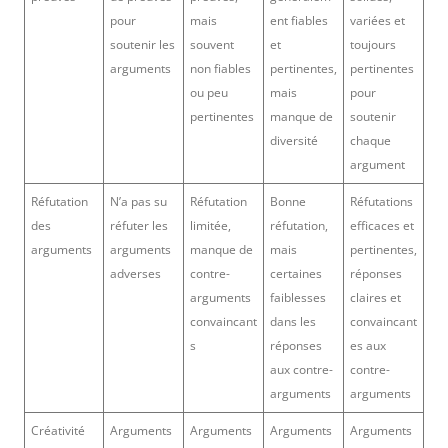
pour
mais
ent fiables
variées et
soutenir les
souvent
et
toujours
arguments
non fiables
pertinentes,
pertinentes
ou peu
mais
pour
pertinentes
manque de
soutenir
diversité
chaque
argument
Réfutation
N’a pas su
Réfutation
Bonne
Réfutations
des
réfuter les
limitée,
réfutation,
efficaces et
arguments
arguments
manque de
mais
pertinentes,
adverses
contre-
certaines
réponses
arguments
faiblesses
claires et
convaincant
dans les
convaincant
s
réponses
es aux
aux contre-
contre-
arguments
arguments
Créativité
Arguments
Arguments
Arguments
Arguments