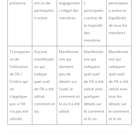
présence
ent ou de
engagemen
t,
participatio
participatio
t inégal des
participatio
n active et
n active
membres
n active de
équilibrée
la majorité
de tous les
des
membres
membres
Transparen
Aucune
Manifestati
Manifestati
Manifestati
ce de
manifestati
ons qui
ons qui
ons qui
l’utilisation
on qui
donnent
indiquent
indiquent
de l’IA /
indique
peu de
quel outil
quel outil
Critère qui
quel outil
détails sur
de l’IA a été
de l’IA a été
ne
de l’IA a été
l’outil, le
utilisé avec
utilisé avec
s’applique
utilisé,
comment et
quelques
tous les
pas si l’IA
comment et
le où il a été
détails sur
détails sur
n’a pas été
où
utilisé
le comment
le comment
utilisée
et le où
et le où