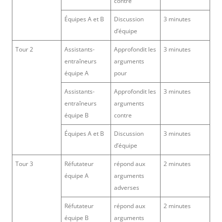
contre
Équipes A et B
Discussion
3 minutes
d’équipe
Tour 2
Assistants-
Approfondit les
3 minutes
entraîneurs
arguments
équipe A
pour
Assistants-
Approfondit les
3 minutes
entraîneurs
arguments
équipe B
contre
Équipes A et B
Discussion
3 minutes
d’équipe
Tour 3
Réfutateur
répond aux
2 minutes
équipe A
arguments
adverses
Réfutateur
répond aux
2 minutes
équipe B
arguments