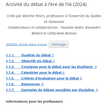
Activité du débat à l’ère de l’IA (2024)
Créée par Martine Peters, professeure à l’Université du Québec
en Outaouais
Collaborateurs et collaboratrices : Faustine André, Alexandre
Bédard et Cathy-Anne Boiteau
20250602_Activite_debat_trousse
Télécharger
1.1.1.
Qualités du débat
3
1.1.2.
Objectifs du débat
3
1.1.3.
Consignes pour le débat pour les étudiants
4
1.1.4.
Calendrier pour le débat
6
1.1.5.
Critères d’évaluation pour le débat
6
1.1.6.
Ressources
8
1.1.7.
Exemples de débats possibles par discipline
9
Informations pour les professeurs