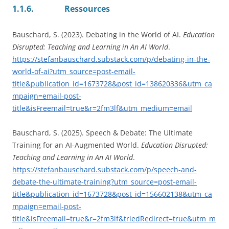
1.1.6.
Ressources
Bauschard, S. (2023). Debating in the World of AI.
Education
Disrupted: Teaching and Learning in An AI World
.
https://stefanbauschard.substack.com/p/debating-in-the-
world-of-ai?utm_source=post-email-
title&publication_id=1673728&post_id=138620336&utm_ca
mpaign=email-post-
title&isFreemail=true&r=2fm3lf&utm_medium=email
Bauschard, S. (2025). Speech & Debate: The Ultimate
Training for an AI-Augmented World.
Education Disrupted:
Teaching and Learning in An AI World
.
https://stefanbauschard.substack.com/p/speech-and-
debate-the-ultimate-training?utm_source=post-email-
title&publication_id=1673728&post_id=156602138&utm_ca
mpaign=email-post-
title&isFreemail=true&r=2fm3lf&triedRedirect=true&utm_m