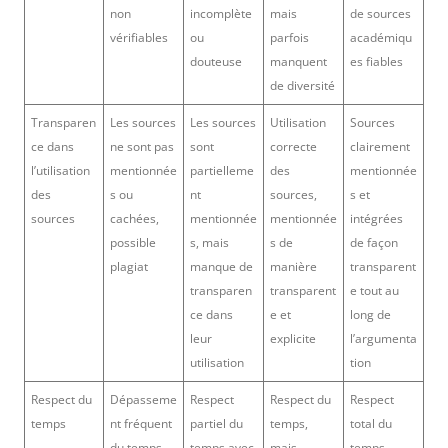
non
incomplète
mais
de sources
vérifiables
ou
parfois
académiqu
douteuse
manquent
es fiables
de diversité
Transparen
Les sources
Les sources
Utilisation
Sources
ce dans
ne sont pas
sont
correcte
clairement
l’utilisation
mentionnée
partielleme
des
mentionnée
des
s ou
nt
sources,
s et
sources
cachées,
mentionnée
mentionnée
intégrées
possible
s, mais
s de
de façon
plagiat
manque de
manière
transparent
transparen
transparent
e tout au
ce dans
e et
long de
leur
explicite
l’argumenta
utilisation
tion
Respect du
Dépasseme
Respect
Respect du
Respect
temps
nt fréquent
partiel du
temps,
total du
du temps
temps avec
mais
temps,